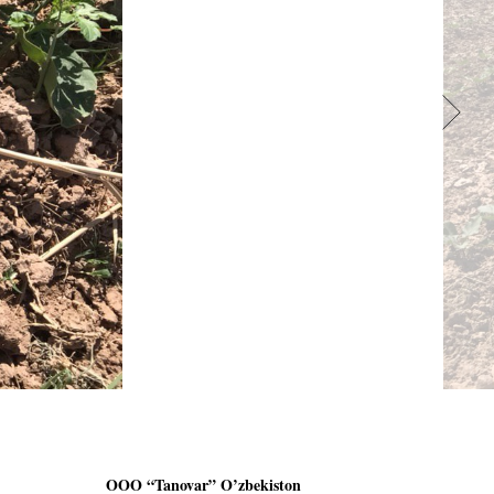
OOO “Tanovar” O’zbekiston