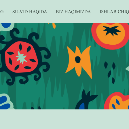
OG
SU-VID HAQIDA
BIZ HAQIMIZDA
ISHLAB CHI