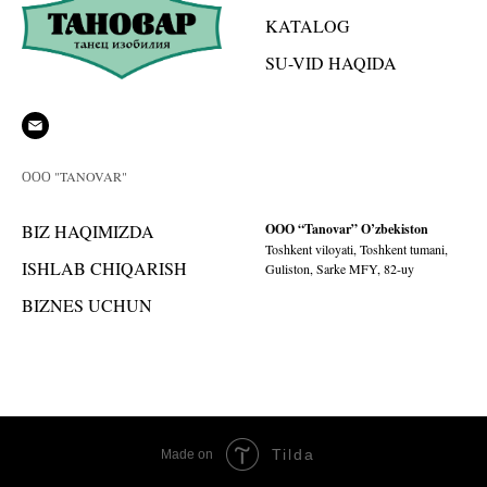
KATALOG
SU-VID HAQIDA
ООО "TANOVAR"
BIZ HAQIMIZDA
OOO “Tanovar” O’zbekiston
Toshkent viloyati, Toshkent tumani,
ISHLAB CHIQARISH
Guliston, Sarke MFY, 82-uy
BIZNES UCHUN
Tilda
Made on