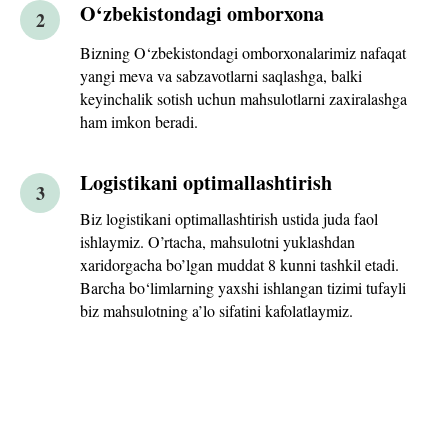
O‘zbekistondagi omborxona
2
Bizning O‘zbekistondagi omborxonalarimiz nafaqat
yangi meva va sabzavotlarni saqlashga, balki
keyinchalik sotish uchun mahsulotlarni zaxiralashga
ham imkon beradi.
Logistikani optimallashtirish
3
Biz logistikani optimallashtirish ustida juda faol
ishlaymiz. O’rtacha, mahsulotni yuklashdan
xaridorgacha bo’lgan muddat 8 kunni tashkil etadi.
Barcha bo‘limlarning yaxshi ishlangan tizimi tufayli
biz mahsulotning a’lo sifatini kafolatlaymiz.