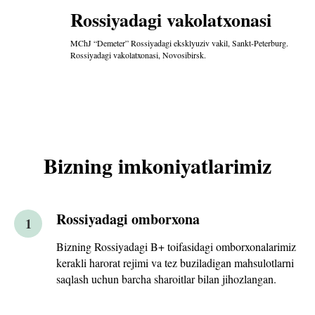
Rossiyadagi vakolatxonasi
MChJ “Demeter” Rossiyadagi eksklyuziv vakil, Sankt-Peterburg.
Rossiyadagi vakolatxonasi, Novosibirsk.
Bizning imkoniyatlarimiz
Rossiyadagi omborxona
1
Bizning Rossiyadagi B+ toifasidagi omborxonalarimiz
kerakli harorat rejimi va tez buziladigan mahsulotlarni
saqlash uchun barcha sharoitlar bilan jihozlangan.