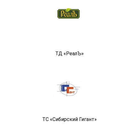
ТД «РеалЪ»
ТС «Сибирский Гигант»