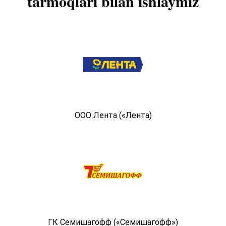
tarmoqlari bilan ishlaymiz
ООО Лента («Лента)
ГК Семишагофф («Семишагофф»)