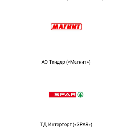
АО Тандер («Магнит»)
ТД Интерторг («SPAR»)