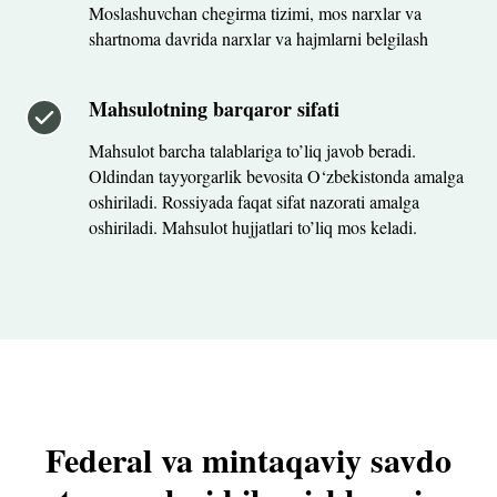
Moslashuvchan chegirma tizimi, mos narxlar va
shartnoma davrida narxlar va hajmlarni belgilash
Mahsulotning barqaror sifati
Mahsulot barcha talablariga to’liq javob beradi.
Oldindan tayyorgarlik bevosita O‘zbekistonda amalga
oshiriladi. Rossiyada faqat sifat nazorati amalga
oshiriladi. Mahsulot hujjatlari to’liq mos keladi.
Federal va mintaqaviy savdo