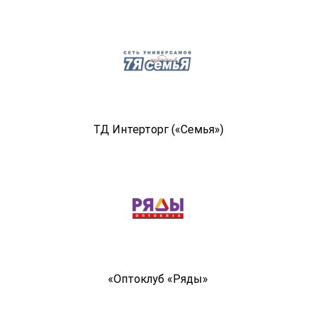
ТД Интерторг («Семья»)
«Оптоклуб «Ряды»