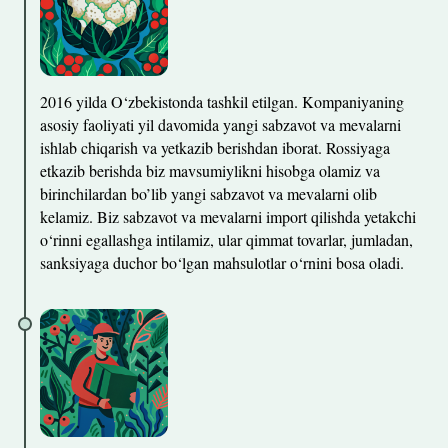
2016 yilda O‘zbekistonda tashkil etilgan. Kompaniyaning
asosiy faoliyati yil davomida yangi sabzavot va mevalarni
ishlab chiqarish va yetkazib berishdan iborat. Rossiyaga
etkazib berishda biz mavsumiylikni hisobga olamiz va
birinchilardan bo’lib yangi sabzavot va mevalarni olib
kelamiz. Biz sabzavot va mevalarni import qilishda yetakchi
o‘rinni egallashga intilamiz, ular qimmat tovarlar, jumladan,
sanksiyaga duchor bo‘lgan mahsulotlar o‘rnini bosa oladi.