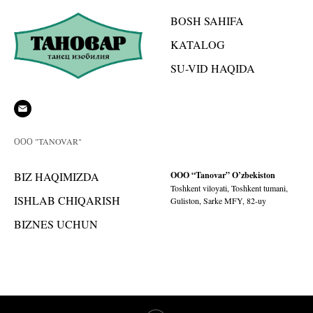
BOSH SAHIFA
KATALOG
SU-VID HAQIDA
ООО "TANOVAR"
BIZ HAQIMIZDA
OOO “Tanovar” O’zbekiston
Toshkent viloyati, Toshkent tumani,
ISHLAB CHIQARISH
Guliston, Sarke MFY, 82-uy
BIZNES UCHUN