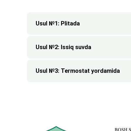
Usul №1: Plitada
Usul №2: Issiq suvda
Usul №3: Termostat yordamida
BOSH 