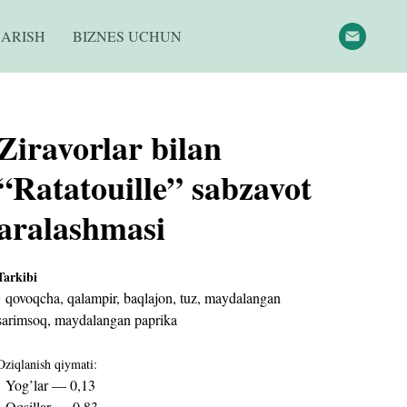
QARISH
BIZNES UCHUN
Ziravorlar bilan
“Ratatouille” sabzavot
aralashmasi
Tarkibi
‣
qovoqcha, qalampir, baqlajon, tuz, maydalangan
sarimsoq, maydalangan paprika
Oziqlanish qiymati:
‣
Yog’lar — 0,13
‣
Oqsillar — 0,83